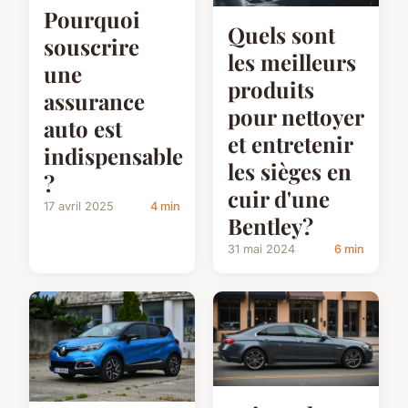
Pourquoi
Quels sont
souscrire
les meilleurs
une
produits
assurance
pour nettoyer
auto est
et entretenir
indispensable
les sièges en
?
cuir d'une
17 avril 2025
4 min
Bentley?
31 mai 2024
6 min