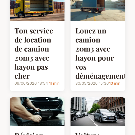
Ton service
Louez un
de location
camion
de camion
20m3 avec
20m3 avec
hayon pour
hayon pas
vos
cher
déménagements
09/06/2026 13:54
11 min
30/05/2026 15:36
10 min