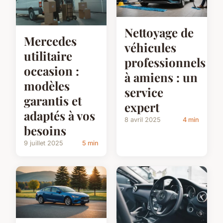
Nettoyage de
Mercedes
véhicules
utilitaire
professionnels
occasion :
à amiens : un
modèles
service
garantis et
expert
adaptés à vos
8 avril 2025
4 min
besoins
9 juillet 2025
5 min